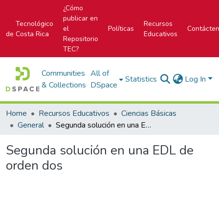
¿Cómo
publicar en
Tecnológico
Recursos
el
Políticas
Contácte
de Costa Rica
Educativos
Repositorio
TEC?
Communities
All of
Statistics
Log In
& Collections
DSpace
Home
Recursos Educativos
Ciencias Básicas
General
Segunda solución en una EDL de orden dos
Segunda solución en una EDL de
orden dos