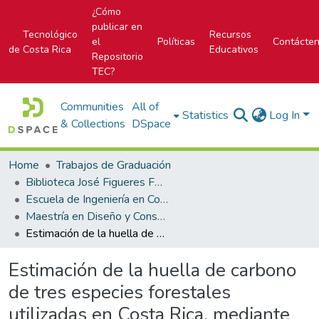
¿Cómo
publicar en
Tecnológico
Recursos
el
Políticas
Contácte
de Costa Rica
Educativos
Repositorio
TEC?
Communities
All of
Statistics
Log In
& Collections
DSpace
Home
Trabajos de Graduación
Biblioteca José Figueres Ferrer
Escuela de Ingeniería en Construcción
Maestría en Diseño y Construcción Sostenible
Estimación de la huella de carbono de tres especies forestales utilizadas en Costa Rica, mediante un enfoque de análisis de ciclo de vida
Estimación de la huella de carbono
de tres especies forestales
utilizadas en Costa Rica, mediante