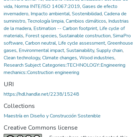
vida
,
Norma INTE/ISO 14067:2019
,
Gases de efecto
invernadero
,
Impacto ambiental
,
Sostenibilidad
,
Cadena de
suministro
,
Tecnología limpia
,
Cambios climáticos
,
Industrias
de la madera
,
Estimation -- Carbon footprint
,
Life cycle of
materials
,
Forest species
,
Sustainable construction
,
SimaPro
software
,
Carbon neutral
,
Life cycle assessment
,
Greenhouse
gases
,
Environmental impact
,
Sustainability
,
Supply chain
,
Clean technology
,
Climate changes
,
Wood industries
,
Research Subject Categories::TECHNOLOGY::Engineering
mechanics::Construction engineering
URI
https://hdl.handle.net/2238/15248
Collections
Maestría en Diseño y Construcción Sostenible
Creative Commons license