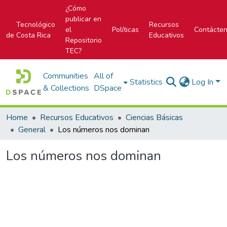
¿Cómo
publicar en
Tecnológico
Recursos
el
Políticas
Contácte
de Costa Rica
Educativos
Repositorio
TEC?
Communities
All of
Statistics
Log In
& Collections
DSpace
Home
Recursos Educativos
Ciencias Básicas
General
Los números nos dominan
Los números nos dominan