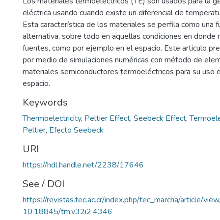
Los materiales termoeléctricos (TE) son usados para la g
eléctrica usando cuando existe un diferencial de temperat
Esta característica de los materiales se perfila como una 
alternativa, sobre todo en aquellas condiciones en donde 
fuentes, como por ejemplo en el espacio. Este articulo pre
por medio de simulaciones numéricas con método de eleme
materiales semiconductores termoeléctricos para su uso e
espacio.
Keywords
Thermoelectricity
,
Peltier Effect
,
Seebeck Effect
,
Termoele
Peltier
,
Efecto Seebeck
URI
https://hdl.handle.net/2238/17646
See / DOI
https://revistas.tec.ac.cr/index.php/tec_marcha/article/vi
10.18845/tm.v32i2.4346