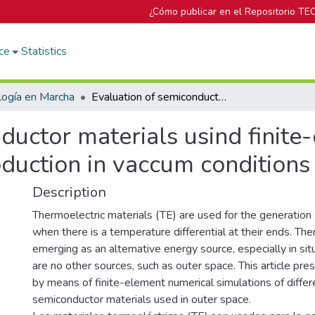
¿Cómo publicar en el Repositorio TE
ce
Statistics
logía en Marcha
Evaluation of semiconductor materials usind finite-elments simulation for thermoelectric production in vaccum conditions
ductor materials usind finite
oduction in vaccum conditions
Description
Thermoelectric materials (TE) are used for the generation 
when there is a temperature differential at their ends. Ther
emerging as an alternative energy source, especially in si
are no other sources, such as outer space. This article pre
by means of finite-element numerical simulations of differ
semiconductor materials used in outer space.