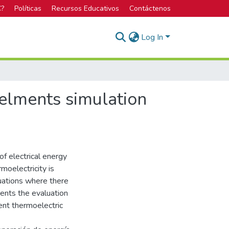
C?
Políticas
Recursos Educativos
Contáctenos
Log In
-elments simulation
of electrical energy
moelectricity is
tuations where there
sents the evaluation
ent thermoelectric