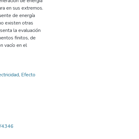
eneración de energía
ura en sus extremos.
fuente de energía
no existen otras
senta la evaluación
ntos finitos, de
n vacío en el
ctricidad
,
Efecto
ew/4346