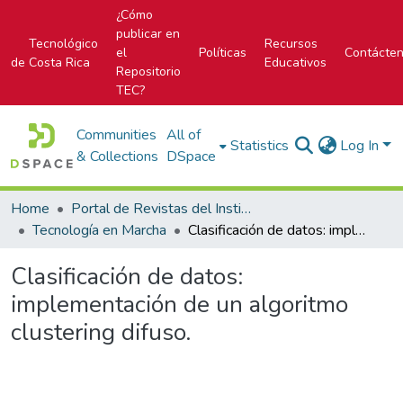
¿Cómo
publicar en
Tecnológico
Recursos
el
Políticas
Contácte
de Costa Rica
Educativos
Repositorio
TEC?
Communities
All of
Statistics
Log In
& Collections
DSpace
Home
Portal de Revistas del Instituto Tecnológico de Costa Rica
Tecnología en Marcha
Clasificación de datos: implementación de un algoritmo clustering difuso.
Clasificación de datos:
implementación de un algoritmo
clustering difuso.