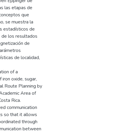
even Eppinger de
s las etapas de
 conceptos que
mo, se muestra la
s estadísticos de
 de los resultados
gnetización de
 parámetros
sticas de localidad,
tion of a
ron oxide, sugar,
mal Route Planning by
 Academic Area of
Costa Rica.
ired communication
 so that it allows
coordinated through
ommunication between