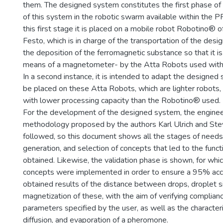
them. The designed system constitutes the first phase of
of this system in the robotic swarm available within the P
this first stage it is placed on a mobile robot Robotino® 
Festo, which is in charge of the transportation of the de
the deposition of the ferromagnetic substance so that it i
means of a magnetometer- by the Atta Robots used with
In a second instance, it is intended to adapt the designed 
be placed on these Atta Robots, which are lighter robots,
with lower processing capacity than the Robotino® used.
For the development of the designed system, the enginee
methodology proposed by the authors Karl Ulrich and St
followed, so this document shows all the stages of needs
generation, and selection of concepts that led to the func
obtained. Likewise, the validation phase is shown, for which
concepts were implemented in order to ensure a 95% acc
obtained results of the distance between drops, droplet s
magnetization of these, with the aim of verifying complian
parameters specified by the user, as well as the characteris
diffusion, and evaporation of a pheromone.