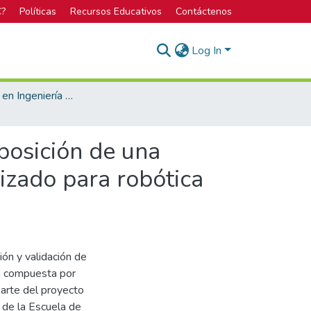
C?
Políticas
Recursos Educativos
Contáctenos
Log In
Licenciatura en Ingeniería Mecatrónica
posición de una
izado para robótica
ón y validación de
a compuesta por
 parte del proyecto
 de la Escuela de