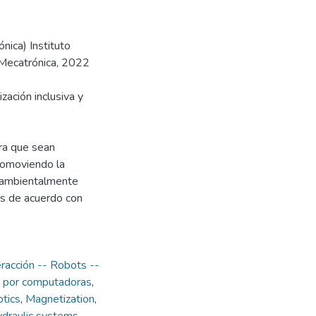
nica) Instituto
 Mecatrónica, 2022
ización inclusiva y
ara que sean
promoviendo la
y ambientalmente
as de acuerdo con
eracción -- Robots --
n por computadoras
,
tics
,
Magnetization
,