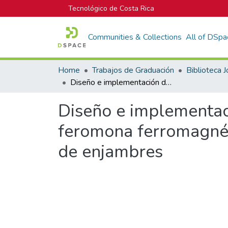
Tecnológico de Costa Rica
Communities & Collections
All of DSpa
Home
Trabajos de Graduación
Diseño e implementación de mecanismo para la deposición de una feromona ferromagnética desde un robot móvil utilizado para robótica de enjambres
Diseño e implementac
feromona ferromagnéti
de enjambres