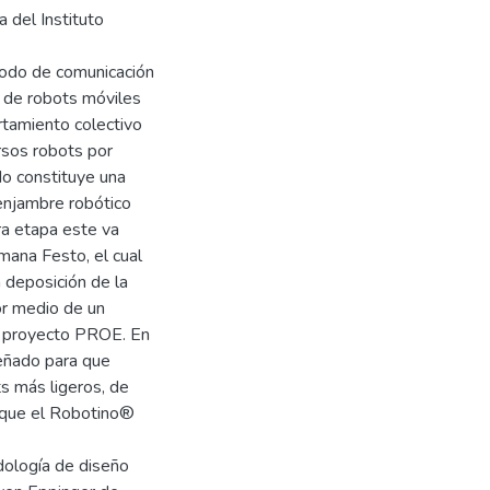
 del Instituto
todo de comunicación
 de robots móviles
rtamiento colectivo
rsos robots por
do constituye una
enjambre robótico
a etapa este va
mana Festo, el cual
 deposición de la
or medio de un
l proyecto PROE. En
señado para que
s más ligeros, de
 que el Robotino®
dología de diseño