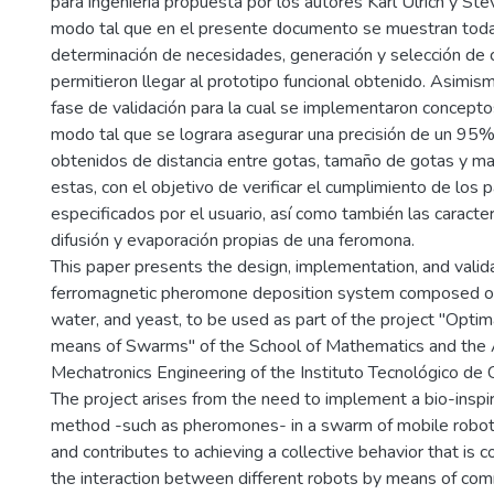
para ingeniería propuesta por los autores Karl Ulrich y St
modo tal que en el presente documento se muestran toda
determinación de necesidades, generación y selección de
permitieron llegar al prototipo funcional obtenido. Asimis
fase de validación para la cual se implementaron concepto
modo tal que se lograra asegurar una precisión de un 95%
obtenidos de distancia entre gotas, tamaño de gotas y ma
estas, con el objetivo de verificar el cumplimiento de los
especificados por el usuario, así como también las caracterí
difusión y evaporación propias de una feromona.
This paper presents the design, implementation, and valida
ferromagnetic pheromone deposition system composed of i
water, and yeast, to be used as part of the project "Opti
means of Swarms" of the School of Mathematics and the
Mechatronics Engineering of the Instituto Tecnológico de 
The project arises from the need to implement a bio-insp
method -such as pheromones- in a swarm of mobile robots
and contributes to achieving a collective behavior that is 
the interaction between different robots by means of c