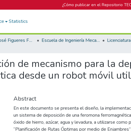
¿Cómo publicar en el Repositorio TE
ce
Statistics
Biblioteca José Figueres Ferrer
Escuela de Ingeniería Mecatrónica (antes era Área Académica de Ingeniería Mecatrónica)
ión de mecanismo para la de
ca desde un robot móvil util
Abstract
En este documento se presenta el diseño, la implementaci
un sistema de deposición de una feromona ferromagnétic
óxido de hierro, azúcar, agua y levadura, a utilizarse como
“Planificación de Rutas Óptimas por medio de Enjambres”