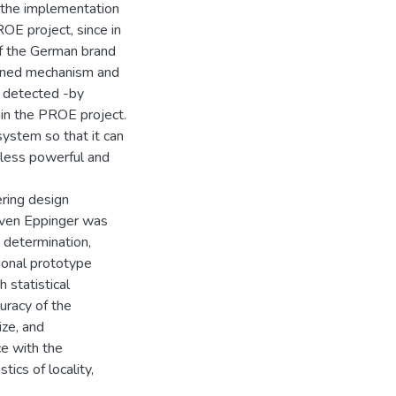
 the implementation
ROE project, since in
of the German brand
signed mechanism and
s detected -by
in the PROE project.
system so that it can
 less powerful and
ring design
even Eppinger was
 determination,
tional prototype
 statistical
uracy of the
ize, and
ce with the
tics of locality,