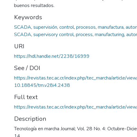
buenos resultados.
Keywords
SCADA
,
supervisión
,
control
,
procesos
,
manufactura
,
autom
SCADA
,
supervisory control
,
process
,
manufacturing
,
auto
URI
https://hdl.handle.net/2238/16999
See / DOI
https://revistas.tec.ac.cr/index.php/tec_marcha/article/vi
10.18845/tm.v28i4.2438
Full text
https://revistas.tec.ac.cr/index.php/tec_marcha/article/v
Description
Tecnología en marcha Journal; Vol. 28 No. 4: Octubre-Dic
14