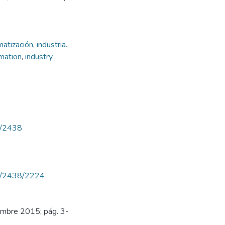
atización
,
industria.
,
mation
,
industry.
ew/2438
iew/2438/2224
iembre 2015; pág. 3-