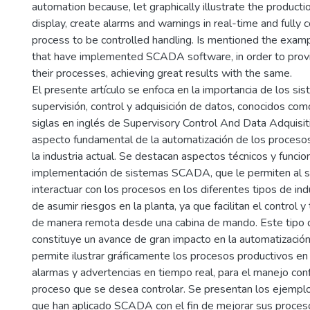
automation because, let graphically illustrate the product
display, create alarms and warnings in real-time and fully
process to be controlled handling. Is mentioned the examp
that have implemented SCADA software, in order to pro
their processes, achieving great results with the same.
El presente artículo se enfoca en la importancia de los si
supervisión, control y adquisición de datos, conocidos c
siglas en inglés de Supervisory Control And Data Adquisit
aspecto fundamental de la automatización de los proceso
la industria actual. Se destacan aspectos técnicos y funcio
implementación de sistemas SCADA, que le permiten al 
interactuar con los procesos en los diferentes tipos de ind
de asumir riesgos en la planta, ya que facilitan el control 
de manera remota desde una cabina de mando. Este tipo 
constituye un avance de gran impacto en la automatización 
permite ilustrar gráficamente los procesos productivos en 
alarmas y advertencias en tiempo real, para el manejo con
proceso que se desea controlar. Se presentan los ejemplo
que han aplicado SCADA con el fin de mejorar sus proce