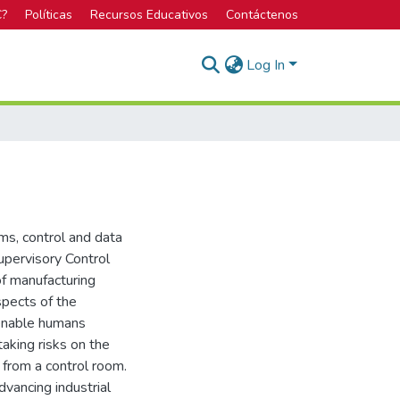
C?
Políticas
Recursos Educativos
Contáctenos
Log In
ms, control and data
upervisory Control
of manufacturing
spects of the
enable humans
taking risks on the
 from a control room.
vancing industrial