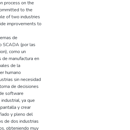
ion process on the
 committed to the
le of two industries
vide improvements to
stemas de
omo SCADA (por las
ion), como un
s de manufactura en
nales de la
ser humano
ustrias sin necesidad
y toma de decisiones
de software
industrial, ya que
pantalla y crear
fiado y pleno del
s de dos industrias
sos, obteniendo muy