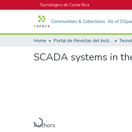
Tecnológico de Costa Rica
Communities & Collections
All of DSpa
Home
Portal de Revistas del Instituto Tecnológico de Costa Rica
Tecno
SCADA systems in the
Loading...
Authors