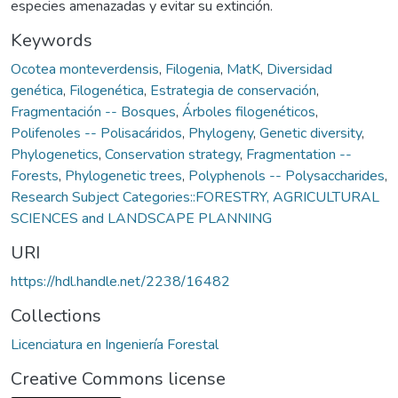
especies amenazadas y evitar su extinción.
Keywords
Ocotea monteverdensis
,
Filogenia
,
MatK
,
Diversidad
genética
,
Filogenética
,
Estrategia de conservación
,
Fragmentación -- Bosques
,
Árboles filogenéticos
,
Polifenoles -- Polisacáridos
,
Phylogeny
,
Genetic diversity
,
Phylogenetics
,
Conservation strategy
,
Fragmentation --
Forests
,
Phylogenetic trees
,
Polyphenols -- Polysaccharides
,
Research Subject Categories::FORESTRY, AGRICULTURAL
SCIENCES and LANDSCAPE PLANNING
URI
https://hdl.handle.net/2238/16482
Collections
Licenciatura en Ingeniería Forestal
Creative Commons license