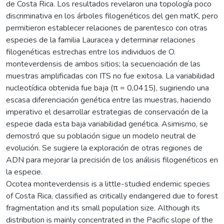
de Costa Rica. Los resultados revelaron una topología poco
discriminativa en los árboles filogenéticos del gen matK, pero
permitieron establecer relaciones de parentesco con otras
especies de la familia Lauracea y determinar relaciones
filogenéticas estrechas entre los individuos de O.
monteverdensis de ambos sitios; la secuenciación de las
muestras amplificadas con ITS no fue exitosa. La variabilidad
nucleotídica obtenida fue baja (π = 0,0415), sugiriendo una
escasa diferenciación genética entre las muestras, haciendo
imperativo el desarrollar estrategias de conservación de la
especie dada esta baja variabilidad genética. Asimismo, se
demostró que su población sigue un modelo neutral de
evolución. Se sugiere la exploración de otras regiones de
ADN para mejorar la precisión de los análisis filogenéticos en
la especie.
Ocotea monteverdensis is a little-studied endemic species
of Costa Rica, classified as critically endangered due to forest
fragmentation and its small population size. Although its
distribution is mainly concentrated in the Pacific slope of the