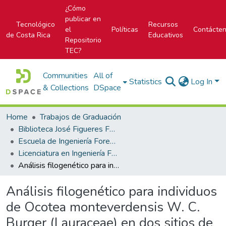
¿Cómo
publicar en
Tecnológico
Recursos
el
Políticas
Contácte
de Costa Rica
Educativos
Repositorio
TEC?
Communities
All of
Statistics
Log In
& Collections
DSpace
Home
Trabajos de Graduación
Biblioteca José Figueres Ferrer
Escuela de Ingeniería Forestal
Licenciatura en Ingeniería Forestal
Análisis filogenético para individuos de Ocotea monteverdensis W. C. Burger (Lauraceae) en dos sitios de Costa Rica
Análisis filogenético para individuos
de Ocotea monteverdensis W. C.
Burger (Lauraceae) en dos sitios de