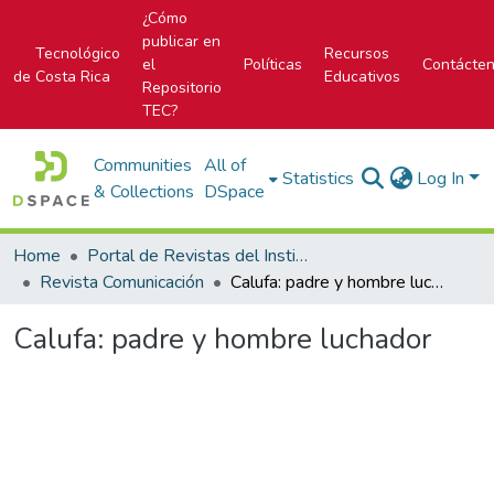
¿Cómo
publicar en
Tecnológico
Recursos
el
Políticas
Contácte
de Costa Rica
Educativos
Repositorio
TEC?
Communities
All of
Statistics
Log In
& Collections
DSpace
Home
Portal de Revistas del Instituto Tecnológico de Costa Rica
Revista Comunicación
Calufa: padre y hombre luchador
Calufa: padre y hombre luchador