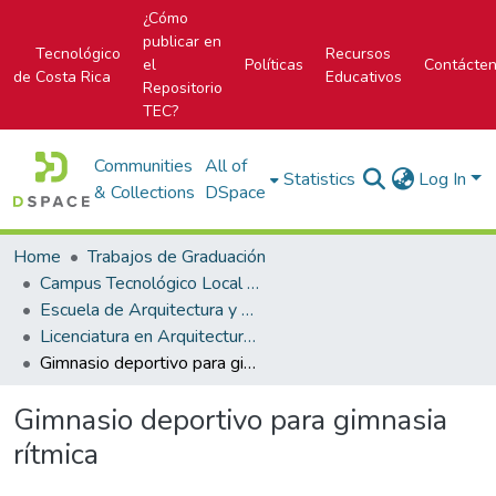
¿Cómo
publicar en
Tecnológico
Recursos
el
Políticas
Contácte
de Costa Rica
Educativos
Repositorio
TEC?
Communities
All of
Statistics
Log In
& Collections
DSpace
Home
Trabajos de Graduación
Campus Tecnológico Local San José
Escuela de Arquitectura y Urbanismo
Licenciatura en Arquitectura y Urbanismo
Gimnasio deportivo para gimnasia rítmica
Gimnasio deportivo para gimnasia
rítmica