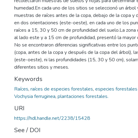
recolectaron muestras de suelos y hojas para determinar 
humedad.En cada uno de los sitios se seleccionó un árbol 
muestras de raíces antes de la copa, debajo de la copa y 
en dos orientaciones (este-oeste), en cada uno de los pu
raíces a 15, 30 y 50 cm de profundidad del suelo.La zona 
al lado este y a 15 cm de profundidad, presentó la mayor d
No se encontraron diferencias significativas entre los pu
(copa, antes de la copa y después de la copa del árbol), la
(este-oeste), ni las profundidades (15, 30 y 50 cm), sola
diferentes sitios y meses.
Keywords
Raíces
,
raíces de especies forestales
,
especies forestales
Vochysia ferruginea
,
plantaciones forestales.
URI
https://hdl.handle.net/2238/15428
See / DOI