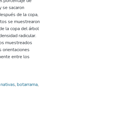
el porcentaje de
y se sacaron
después de la copa,
ntos se muestrearon
de la copa del árbol
ensidad radicular.
ntos muestreados
s orientaciones
mente entre los
 nativas
,
botarrama
,