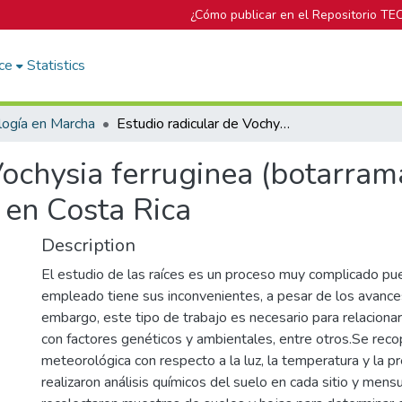
¿Cómo publicar en el Repositorio TE
ce
Statistics
logía en Marcha
Estudio radicular de Vochysia ferruginea (botarrama) en plantaciones y condiciones naturales en Costa Rica
Vochysia ferruginea (botarram
 en Costa Rica
Description
El estudio de las raíces es un proceso muy complicado p
empleado tiene sus inconvenientes, a pesar de los avance
embargo, este tipo de trabajo es necesario para relacion
con factores genéticos y ambientales, entre otros.Se reco
meteorológica con respecto a la luz, la temperatura y la pr
realizaron análisis químicos del suelo en cada sitio y men