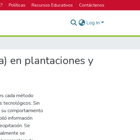
C?
Políticas
Recursos Educativos
Contáctenos
Log In
a) en plantaciones y
ues cada método
s tecnológicos. Sin
ar su comportamiento
piló información
ecipitación. Se
sualmente se