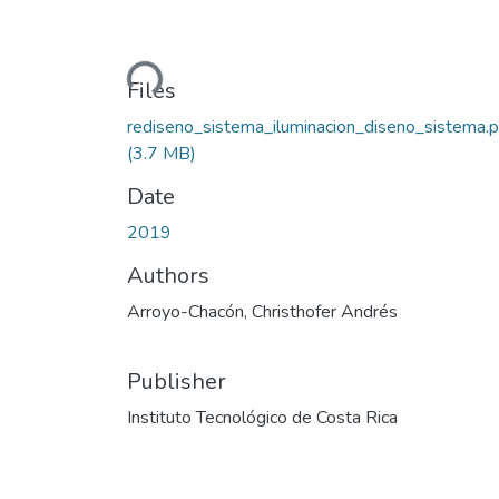
Loading...
Files
rediseno_sistema_iluminacion_diseno_sistema.p
(3.7 MB)
Date
2019
Authors
Arroyo-Chacón, Christhofer Andrés
Publisher
Instituto Tecnológico de Costa Rica