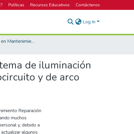
C?
Políticas
Recursos Educativos
Contáctenos
Log In
Licenciatura en Mantenimiento Industrial
stema de iluminación
circuito y de arco
imiento Reparación
ntando muchos
personal y, debido a
 actualizar algunos