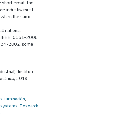
short circuit, the
arge industry must
re when the same
ll national
h as IEEE_0551-2006
584-2002, some
strial). Instituto
mecánica, 2019.
s iluminación
,
g systems
,
Research
s