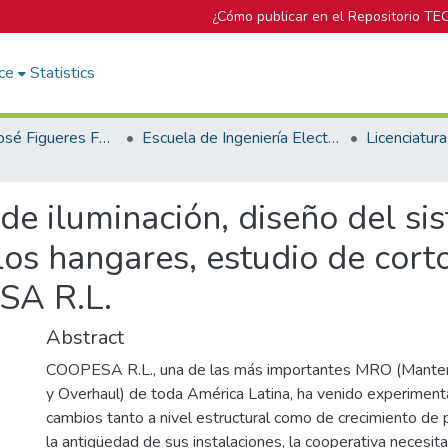
¿Cómo publicar en el Repositorio TE
ce
Statistics
Biblioteca José Figueres Ferrer
Escuela de Ingeniería Electromecánica
de iluminación, diseño del si
os hangares, estudio de corto
SA R.L.
Abstract
COOPESA R.L., una de las más importantes MRO (Manten
y Overhaul) de toda América Latina, ha venido experime
cambios tanto a nivel estructural como de crecimiento de 
la antigüedad de sus instalaciones, la cooperativa necesita