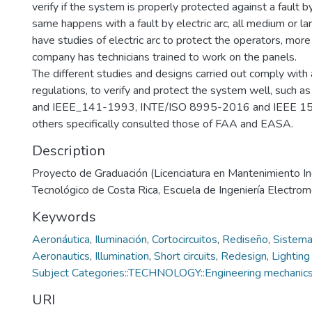
verify if the system is properly protected against a fault by 
same happens with a fault by electric arc, all medium or l
have studies of electric arc to protect the operators, mo
company has technicians trained to work on the panels.
The different studies and designs carried out comply with a
regulations, to verify and protect the system well, suc
and IEEE_141-1993, INTE/ISO 8995-2016 and IEEE 1
others specifically consulted those of FAA and EASA.
Description
Proyecto de Graduación (Licenciatura en Mantenimiento Indu
Tecnológico de Costa Rica, Escuela de Ingeniería Electro
Keywords
Aeronáutica
,
Iluminación
,
Cortocircuitos
,
Rediseño
,
Sistema
Aeronautics
,
Illumination
,
Short circuits
,
Redesign
,
Lightin
Subject Categories::TECHNOLOGY::Engineering mechanic
URI