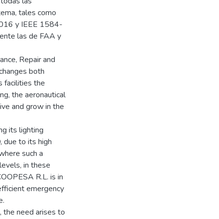
 todas las
stema, tales como
016 y IEEE 1584-
ente las de FAA y
nce, Repair and
 changes both
facilities the
ing, the aeronautical
ive and grow in the
g its lighting
, due to its high
 where such a
levels, in these
COOPESA R.L. is in
 efficient emergency
e.
, the need arises to