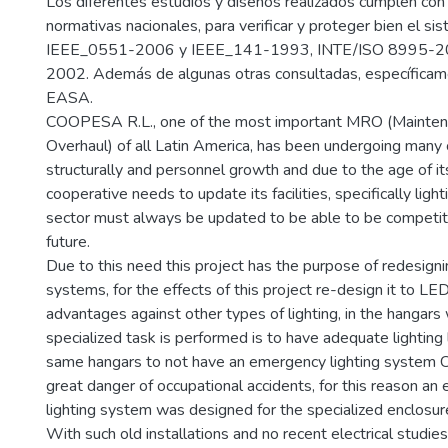
Los diferentes estudios y diseños realizados cumplen con
normativas nacionales, para verificar y proteger bien el si
IEEE_0551-2006 y IEEE_141-1993, INTE/ISO 8995-2
2002. Además de algunas otras consultadas, específicam
EASA.
COOPESA R.L., one of the most important MRO (Maintena
Overhaul) of all Latin America, has been undergoing many
structurally and personnel growth and due to the age of its 
cooperative needs to update its facilities, specifically light
sector must always be updated to be able to be competit
future.
Due to this need this project has the purpose of redesignin
systems, for the effects of this project re-design it to LED
advantages against other types of lighting, in the hangars
specialized task is performed is to have adequate lighting 
same hangars to not have an emergency lighting system 
great danger of occupational accidents, for this reason an
lighting system was designed for the specialized enclosur
With such old installations and no recent electrical studies