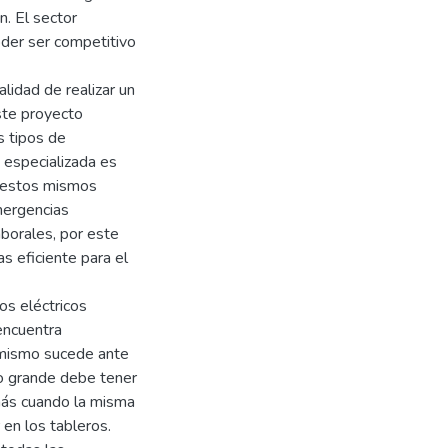
n. El sector
der ser competitivo
lidad de realizar un
ste proyecto
s tipos de
n especializada es
n estos mismos
mergencias
aborales, por este
s eficiente para el
os eléctricos
 encuentra
o mismo sucede ante
 o grande debe tener
 más cuando la misma
 en los tableros.