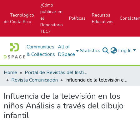
¿Cómo
publicar en
Tecnológico
Recursos
el
Políticas
Contácte
de Costa Rica
Educativos
Repositorio
TEC?
Communities
All of
Statistics
Log In
& Collections
DSpace
Home
Portal de Revistas del Instituto Tecnológico de Costa Rica
Revista Comunicación
Influencia de la televisión en los niños Análisis a través del dibujo infantil
Influencia de la televisión en los
niños Análisis a través del dibujo
infantil