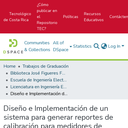
¿Cómo
publicar en
Tecnológico
Recursos
el
Políticas
Contácte
de Costa Rica
Educativos
Repositorio
TEC?
Communities
All of
Statistics
Log In
& Collections
DSpace
Home
Trabajos de Graduación
Biblioteca José Figueres Ferrer
Escuela de Ingeniería Electrónica
Licenciatura en Ingeniería Electrónica
Diseño e Implementación de un sistema para generar reportes de calibración para medidores de campo eléctrico en Radio Frecuencia para sistemas de telefonía celular.
Diseño e Implementación de un
sistema para generar reportes de
calibración para medidores de