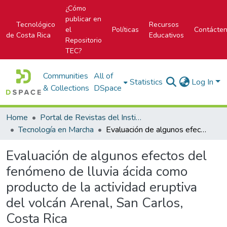
¿Cómo
publicar en
Tecnológico
Recursos
el
Políticas
Contácte
de Costa Rica
Educativos
Repositorio
TEC?
Communities
All of
Statistics
Log In
& Collections
DSpace
Home
Portal de Revistas del Instituto Tecnológico de Costa Rica
Tecnología en Marcha
Evaluación de algunos efectos del fenómeno de lluvia ácida como producto de la actividad eruptiva del volcán Arenal, San Carlos, Costa Rica
Evaluación de algunos efectos del
fenómeno de lluvia ácida como
producto de la actividad eruptiva
del volcán Arenal, San Carlos,
Costa Rica