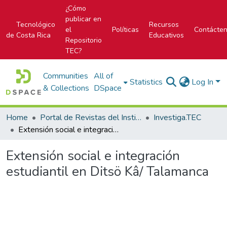
¿Cómo
publicar en
Tecnológico
Recursos
el
Políticas
Contácte
de Costa Rica
Educativos
Repositorio
TEC?
Communities
All of
Statistics
Log In
& Collections
DSpace
Home
Portal de Revistas del Instituto Tecnológico de Costa Rica
Investiga.TEC
Extensión social e integración estudiantil en Ditsö Kâ/ Talamanca
Extensión social e integración
estudiantil en Ditsö Kâ/ Talamanca