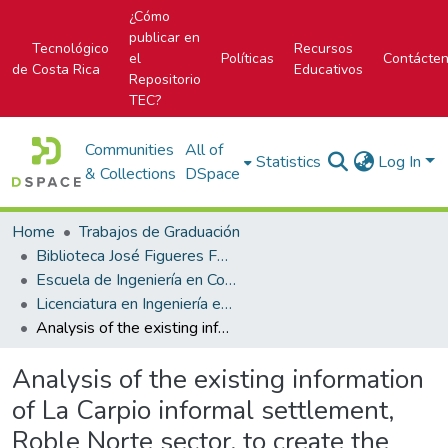
¿Cómo
publicar en
Tecnológico
Recursos
el
Políticas
Contácte
de Costa Rica
Educativos
Repositorio
TEC?
Communities
All of
Statistics
Log In
& Collections
DSpace
Home
Trabajos de Graduación
Biblioteca José Figueres Ferrer
Escuela de Ingeniería en Construcción
Licenciatura en Ingeniería en Construcción
Analysis of the existing information of La Carpio informal settlement, Roble Norte sector, to create the basis for future research in fire safety.
Analysis of the existing information
of La Carpio informal settlement,
Roble Norte sector, to create the