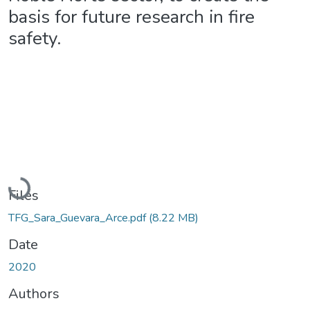
basis for future research in fire
safety.
Loading...
Files
TFG_Sara_Guevara_Arce.pdf
(8.22 MB)
Date
2020
Authors