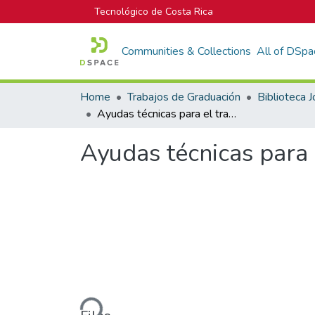
Tecnológico de Costa Rica
Communities & Collections
All of DSpa
Home
Trabajos de Graduación
Ayudas técnicas para el trasiego de pacientes internos del CENARE.
Ayudas técnicas para 
Loading...