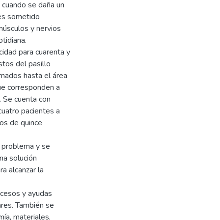
a cuando se daña un
 es sometido
músculos y nervios
tidiana.
idad para cuarenta y
tos del pasillo
amados hasta el área
ue corresponden a
e. Se cuenta con
cuatro pacientes a
nos de quince
l problema y se
una solución
ra alcanzar la
ocesos y ayudas
ares. También se
ía, materiales,