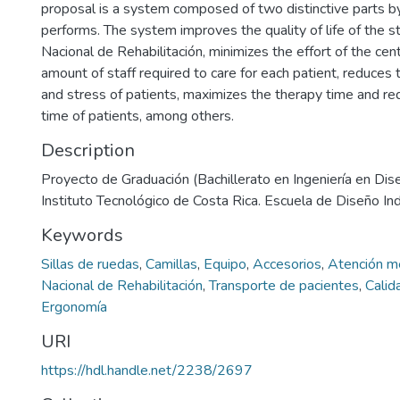
proposal is a system composed of two distinctive parts by
performs. The system improves the quality of life of the s
Nacional de Rehabilitación, minimizes the effort of the cen
amount of staff required to care for each patient, reduces t
and stress of patients, maximizes the therapy time and r
time of patients, among others.
Description
Proyecto de Graduación (Bachillerato en Ingeniería en Diseñ
Instituto Tecnológico de Costa Rica. Escuela de Diseño Ind
Keywords
Sillas de ruedas
,
Camillas
,
Equipo
,
Accesorios
,
Atención m
Nacional de Rehabilitación
,
Transporte de pacientes
,
Calid
Ergonomía
URI
https://hdl.handle.net/2238/2697