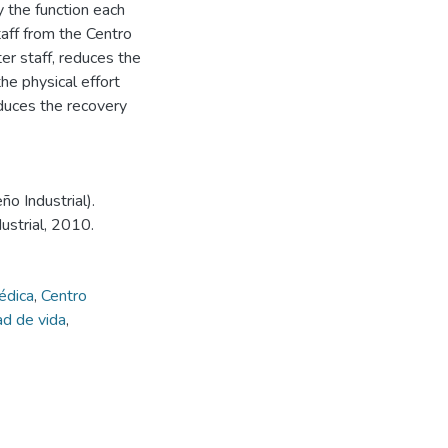
 the function each
taff from the Centro
ter staff, reduces the
he physical effort
educes the recovery
o Industrial).
ustrial, 2010.
édica
,
Centro
ad de vida
,