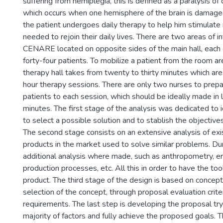
suffering from hemiplegia, this is defined as a paralysis of
which occurs when one hemisphere of the brain is damaged
the patient undergoes daily therapy to help him stimulat
needed to rejoin their daily lives. There are two areas of in
CENARE located on opposite sides of the main hall, each 
forty-four patients. To mobilize a patient from the room ar
therapy hall takes from twenty to thirty minutes which are
hour therapy sessions. There are only two nurses to prepa
patients to each session, which should be ideally made in l
minutes. The first stage of the analysis was dedicated to 
to select a possible solution and to stablish the objective
The second stage consists on an extensive analysis of ex
products in the market used to solve similar problems. Dur
additional analysis where made, such as anthropometry, er
production processes, etc. All this in order to have the too
product. The third stage of the design is based on concep
selection of the concept, through proposal evaluation crit
requirements. The last step is developing the proposal try
majority of factors and fully achieve the proposed goals. T