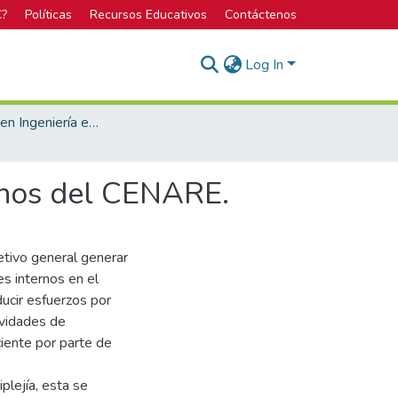
C?
Políticas
Recursos Educativos
Contáctenos
Log In
Bachillerato en Ingeniería en Diseño Industrial
ernos del CENARE.
etivo general generar
es internos en el
ucir esfuerzos por
ividades de
ciente por parte de
plejía, esta se