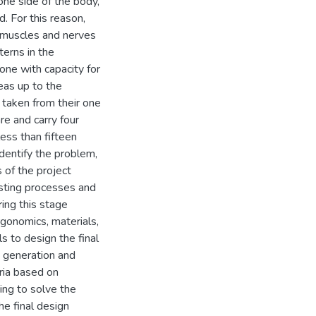
 one side of the body,
. For this reason,
e muscles and nerves
terns in the
one with capacity for
eas up to the
 taken from their one
re and carry four
ess than fifteen
identify the problem,
s of the project
isting processes and
ing this stage
gonomics, materials,
ls to design the final
t generation and
eria based on
ing to solve the
he final design