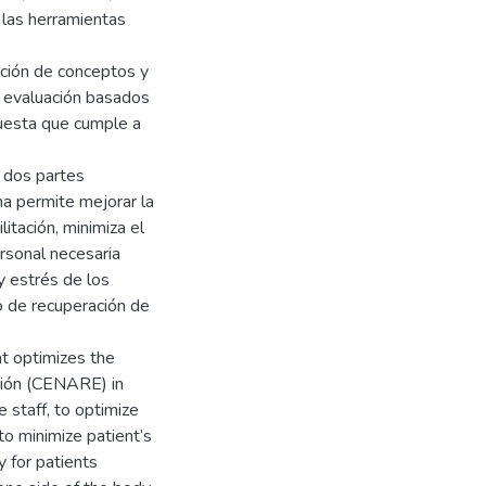
 las herramientas
ación de conceptos y
e evaluación basados
puesta que cumple a
 dos partes
ema permite mejorar la
itación, minimiza el
ersonal necesaria
y estrés de los
o de recuperación de
at optimizes the
ación (CENARE) in
e staff, to optimize
to minimize patient’s
y for patients