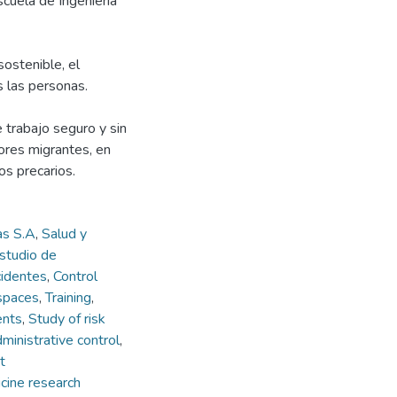
scuela de Ingeniería
ostenible, el
s las personas.
 trabajo seguro y sin
dores migrantes, en
os precarios.
as S.A
,
Salud y
studio de
cidentes
,
Control
spaces
,
Training
,
ents
,
Study of risk
ministrative control
,
t
cine research