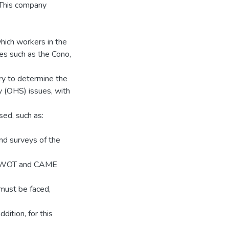
 This company
.
which workers in the
ces such as the Cono,
ry to determine the
 (OHS) issues, with
sed, such as:
and surveys of the
ke SWOT and CAME
must be faced,
dition, for this