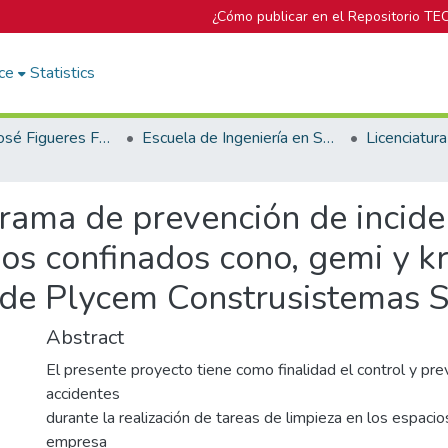
¿Cómo publicar en el Repositorio TE
ce
Statistics
Biblioteca José Figueres Ferrer
Escuela de Ingeniería en Seguridad Laboral e Higiene Ambiental
ama de prevención de inciden
ios confinados cono, gemi y 
 de Plycem Construsistemas 
Abstract
El presente proyecto tiene como finalidad el control y pr
accidentes
durante la realización de tareas de limpieza en los espacio
empresa