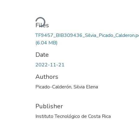
Loading...
Files
TF9457_BIB309436_Silvia_Picado_Calderon.p
(6.04 MB)
Date
2022-11-21
Authors
Picado-Calderón, Silvia Elena
Publisher
Instituto Tecnológico de Costa Rica