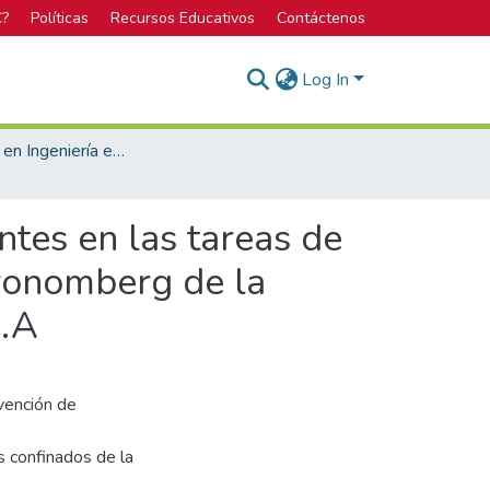
C?
Políticas
Recursos Educativos
Contáctenos
Log In
Licenciatura en Ingeniería en Seguridad Laboral e Higiene Ambiental
tes en las tareas de
kronomberg de la
S.A
evención de
s confinados de la