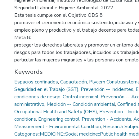
Higiene Ambiental) Instituto Tecnológico de Costa Rica, E
Seguridad Laboral e Higiene Ambiental, 2022.
Esta tesis cumple con el Objetivo ODS 8:
promover el crecimiento económico sostenido, inclusivo y s
empleo pleno y productivo y el trabajo decente para toda
Meta 8:
proteger los derechos laborales y promover un entorno de
riesgos para todos los trabajadores, incluidos los trabaja
particular las mujeres migrantes y las personas con emple
Keywords
Espacios confinados
,
Capacitación
,
Plycem Construsistem
Seguridad en el Trabajo (SST)
,
Prevención -- Incidentes
,
E
condiciones de riesgo
,
Control ingenieril
,
Prevención -- Ac
administrativo
,
Medición -- Condición ambiental
,
Confined 
Occupational Health and Safety (OHS)
,
Prevention - Incid
conditions
,
Engineering control
,
Prevention - Accidents
,
Ad
Measurement - Environmental Condition
,
Research Subjec
Categories::MEDICINE::Social medicine::Public health medi