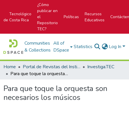
¿Cómo
publicar en
Tecnológico
Recursos
el
Políticas
Contácte
de Costa Rica
Educativos
Repositorio
TEC?
Communities
All of
Statistics
Log In
& Collections
DSpace
Home
Portal de Revistas del Instituto Tecnológico de Costa Rica
Investiga.TEC
Para que toque la orquesta son necesarios los músicos
Para que toque la orquesta son
necesarios los músicos