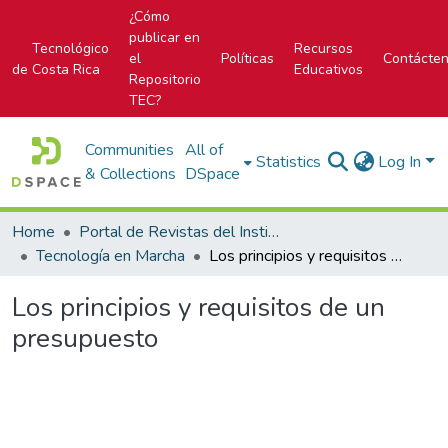
¿Cómo
publicar en
Tecnológico
Recursos
el
Políticas
Contácte
de Costa Rica
Educativos
Repositorio
TEC?
Communities
All of
Statistics
Log In
& Collections
DSpace
Home
Portal de Revistas del Instituto Tecnológico de Costa Rica
Tecnología en Marcha
Los principios y requisitos de un presupuesto
Los principios y requisitos de un
presupuesto