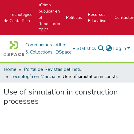
¿Cómo
publicar en
Tecnológico
Recursos
el
Políticas
Contácte
de Costa Rica
Educativos
Repositorio
TEC?
Communities
All of
Statistics
Log In
& Collections
DSpace
Home
Portal de Revistas del Instituto Tecnológico de Costa Rica
Tecnología en Marcha
Use of simulation in construction processes
Use of simulation in construction
processes