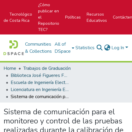
¿Cómo
publicar en
Tecnológico
Recursos
el
Políticas
Contácte
de Costa Rica
Educativos
Repositorio
TEC?
Communities
All of
Statistics
Log In
& Collections
DSpace
Home
Trabajos de Graduación
Biblioteca José Figueres Ferrer
Escuela de Ingeniería Electrónica
Licenciatura en Ingeniería Electrónica
Sistema de comunicación para el monitoreo y control de las pruebas realizadas durante la calibración de equipo en el laboratorio metrológico empresarial de RECOPE, Plantel El Alto.
Sistema de comunicación para el
monitoreo y control de las pruebas
realizadas durante la calibración de