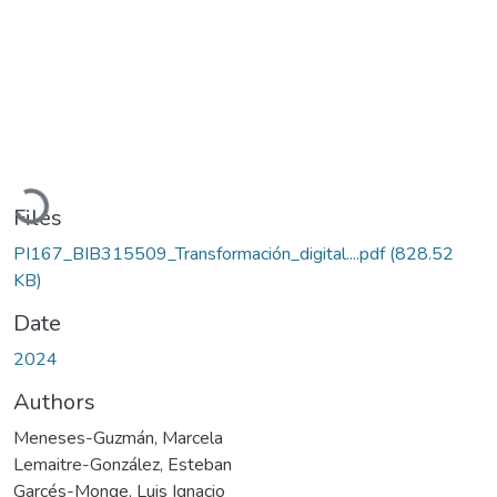
Loading...
Files
PI167_BIB315509_Transformación_digital....pdf
(828.52
KB)
Date
2024
Authors
Meneses-Guzmán, Marcela
Lemaitre-González, Esteban
Garcés-Monge, Luis Ignacio