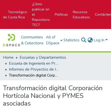
¿Cómo
publicar en
Tecnológico
Recursos
el
Políticas
Contácte
de Costa Rica
Educativos
Repositorio
TEC?
Communities
All of
Statistics
Log In
& Collections
DSpace
Home
Escuelas y Departamentos
Escuela de Ingeniería en Producción Industrial
Informes de Proyectos de Investigación
Transformación digital Corporación Hortícola Nacional y PYMES asociadas
Transformación digital Corporación
Hortícola Nacional y PYMES
asociadas