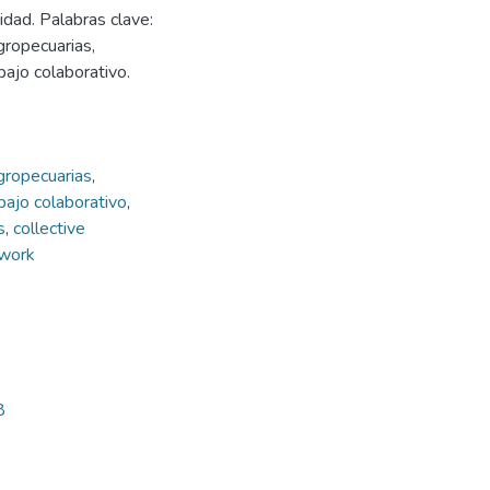
idad. Palabras clave:
gropecuarias,
abajo colaborativo.
gropecuarias
,
bajo colaborativo
,
s
,
collective
 work
8