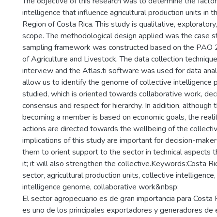
The objective of this research was to determine the factor
intelligence that influence agricultural production units in 
Region of Costa Rica. This study is qualitative, exploratory,
scope. The methodological design applied was the case 
sampling framework was constructed based on the PAO 2
of Agriculture and Livestock. The data collection techniqu
interview and the Atlas.ti software was used for data anal
allow us to identify the genome of collective intelligence p
studied, which is oriented towards collaborative work, de
consensus and respect for hierarchy. In addition, although t
becoming a member is based on economic goals, the reality
actions are directed towards the wellbeing of the collectiv
implications of this study are important for decision-makers
them to orient support to the sector in technical aspects t
it; it will also strengthen the collective.Keywords:Costa Ric
sector, agricultural production units, collective intelligence,
intelligence genome, collaborative work&nbsp;
El sector agropecuario es de gran importancia para Costa R
es uno de los principales exportadores y generadores de