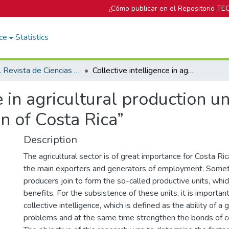
¿Cómo publicar en el Repositorio TE
ce
Statistics
Trama. Revista de Ciencias Sociales y Humanidades
Collective intelligence in agricultural production units. Case study: Central Eastern Region of Costa Rica”
e in agricultural production un
n of Costa Rica”
Description
The agricultural sector is of great importance for Costa Rica
the main exporters and generators of employment. Someti
producers join to form the so-called productive units, whic
benefits. For the subsistence of these units, it is importan
collective intelligence, which is defined as the ability of a
problems and at the same time strengthen the bonds of co