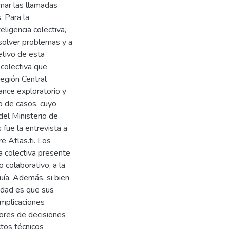
mar las llamadas
. Para la
ligencia colectiva,
solver problemas y a
etivo de esta
 colectiva que
Región Central
cance exploratorio y
o de casos, cuyo
el Ministerio de
 fue la entrevista a
re Atlas.ti. Los
ia colectiva presente
 colaborativo, a la
uía. Además, si bien
lidad es que sus
implicaciones
ores de decisiones
ctos técnicos