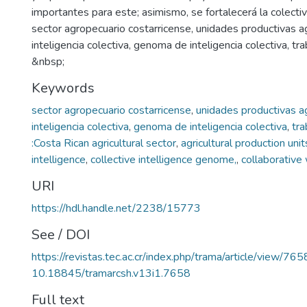
importantes para este; asimismo, se fortalecerá la colectiv
sector agropecuario costarricense, unidades productivas a
inteligencia colectiva, genoma de inteligencia colectiva, tr
&nbsp;
Keywords
sector agropecuario costarricense
,
unidades productivas a
inteligencia colectiva
,
genoma de inteligencia colectiva
,
tra
:Costa Rican agricultural sector
,
agricultural production unit
intelligence
,
collective intelligence genome,
,
collaborative
URI
https://hdl.handle.net/2238/15773
See / DOI
https://revistas.tec.ac.cr/index.php/trama/article/view/765
10.18845/tramarcsh.v13i1.7658
Full text