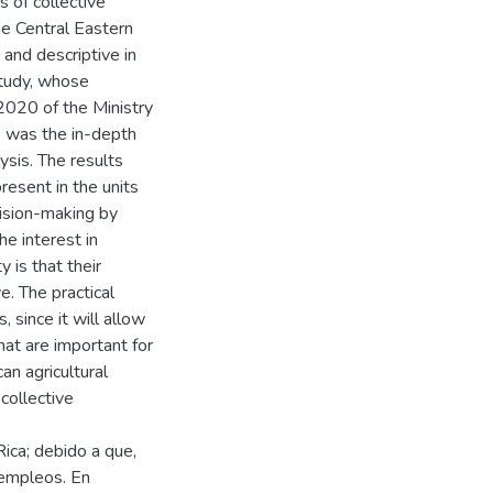
s of collective
the Central Eastern
 and descriptive in
study, whose
020 of the Ministry
e was the in-depth
ysis. The results
resent in the units
cision-making by
he interest in
 is that their
e. The practical
, since it will allow
hat are important for
an agricultural
 collective
ica; debido a que,
 empleos. En