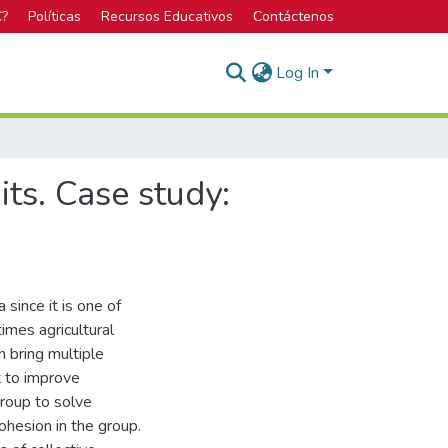
C?
Políticas
Recursos Educativos
Contáctenos
Log In
its. Case study:
 since it is one of
mes agricultural
h bring multiple
t to improve
 group to solve
hesion in the group.