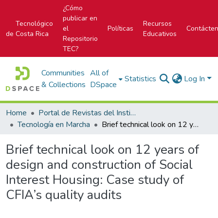
¿Cómo
publicar en
Tecnológico
Recursos
el
Políticas
Contácte
de Costa Rica
Educativos
Repositorio
TEC?
Communities
All of
Statistics
Log In
& Collections
DSpace
Home
Portal de Revistas del Instituto Tecnológico de Costa Rica
Tecnología en Marcha
Brief technical look on 12 years of design and construction of Social Interest Housing: Case study of CFIA’s quality audits
Brief technical look on 12 years of
design and construction of Social
Interest Housing: Case study of
CFIA’s quality audits