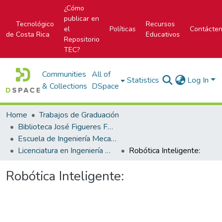
¿Cómo
publicar en
Tecnológico
Recursos
el
Políticas
Contácte
de Costa Rica
Educativos
Repositorio
TEC?
Communities
All of
Statistics
Log In
& Collections
DSpace
Home
Trabajos de Graduación
Biblioteca José Figueres Ferrer
Escuela de Ingeniería Mecatrónica (antes era Área Académica de Ingeniería Mecatrónica)
Licenciatura en Ingeniería Mecatrónica
Robótica Inteligente:
Robótica Inteligente: