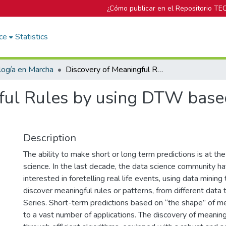
¿Cómo publicar en el Repositorio TE
ce
Statistics
logía en Marcha
Discovery of Meaningful Rules by using DTW based on Cubic Spline Interpolation
ful Rules by using DTW base
Description
The ability to make short or long term predictions is at th
science. In the last decade, the data science community h
interested in foretelling real life events, using data mining
discover meaningful rules or patterns, from different data 
Series. Short-term predictions based on “the shape” of me
to a vast number of applications. The discovery of meaning