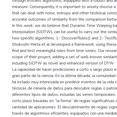
through efficient algorithms, equipped with a robust and a
measure. Consequently, it is important to wisely choose 
that can deal with noise, entropy and other technical constr
accurate outcomes of similarity from the comparison betw
In this work, we do believe that Dynamic Time Warping ba
Interpolation (SIDTW), can be useful to carry out the simil
two specific algorithms: 1- DiscoverRules() and 2- Test
Shokoohi-Yekta et al developed a framework, using these
find and test meaningful rules from time series. Our rese
scope of their project, adding a set of well-known similar
including SIDTW as novel and enhanced version of DTW.
La capacidad de hacer predicciones a corto o largo plazo e
gran parte de la ciencia. En la última década, la comunidad
ha estado muy interesada en predecir eventos de la vida re
técnicas de minería de datos para descubrir reglas o patron
diferentes tipos de datos, incluidas las series temporales.
corto plazo basadas en “la forma” de reglas significativas
cantidad de aplicaciones. El descubrimiento de reglas signi
través de algoritmos eficientes, equipados con una medida