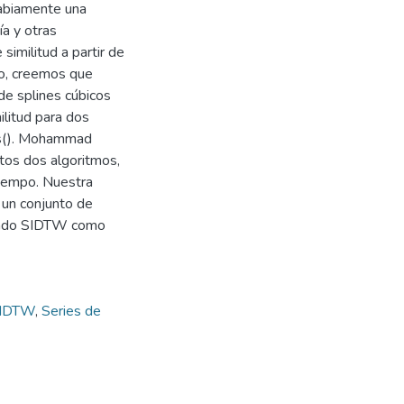
sabiamente una
ía y otras
similitud a partir de
jo, creemos que
e splines cúbicos
ilitud para dos
es(). Mohammad
stos dos algoritmos,
 tiempo. Nuestra
 un conjunto de
yendo SIDTW como
IDTW
,
Series de