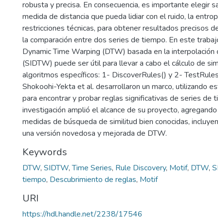
robusta y precisa. En consecuencia, es importante elegir 
medida de distancia que pueda lidiar con el ruido, la entrop
restricciones técnicas, para obtener resultados precisos de 
la comparación entre dos series de tiempo. En este traba
Dynamic Time Warping (DTW) basada en la interpolación d
(SIDTW) puede ser útil para llevar a cabo el cálculo de sim
algoritmos específicos: 1- DiscoverRules() y 2- TestRul
Shokoohi-Yekta et al. desarrollaron un marco, utilizando e
para encontrar y probar reglas significativas de series de
investigación amplió el alcance de su proyecto, agregando
medidas de búsqueda de similitud bien conocidas, inclu
una versión novedosa y mejorada de DTW.
Keywords
DTW
,
SIDTW
,
Time Series
,
Rule Discovery
,
Motif
,
DTW
,
S
tiempo
,
Descubrimiento de reglas
,
Motif
URI
https://hdl.handle.net/2238/17546