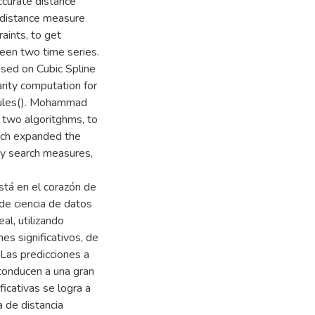
ccurate distance
a distance measure
aints, to get
een two time series.
sed on Cubic Spline
arity computation for
Rules(). Mohammad
 two algoritghms, to
arch expanded the
ity search measures,
stá en el corazón de
 de ciencia de datos
al, utilizando
es significativos, de
 Las predicciones a
 conducen a una gran
ficativas se logra a
 de distancia