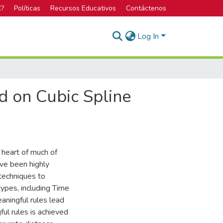
C?
Políticas
Recursos Educativos
Contáctenos
Log In
d on Cubic Spline
e heart of much of
ave been highly
 techniques to
types, including Time
aningful rules lead
ful rules is achieved