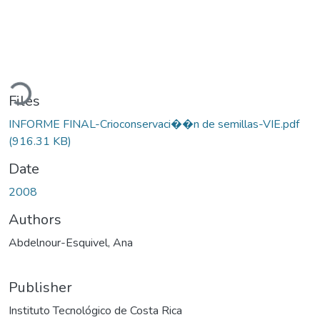
oading...
Files
INFORME FINAL-Crioconservaci��n de semillas-VIE.pdf
(916.31 KB)
Date
2008
Authors
Abdelnour-Esquivel, Ana
Publisher
Instituto Tecnológico de Costa Rica