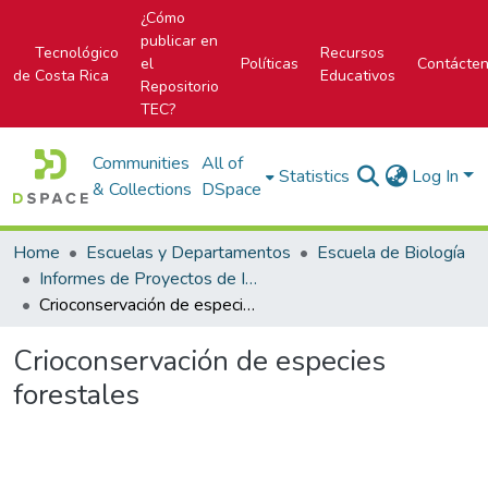
¿Cómo
publicar en
Tecnológico
Recursos
el
Políticas
Contácte
de Costa Rica
Educativos
Repositorio
TEC?
Communities
All of
Statistics
Log In
& Collections
DSpace
Home
Escuelas y Departamentos
Escuela de Biología
Informes de Proyectos de Investigación
Crioconservación de especies forestales
Crioconservación de especies
forestales