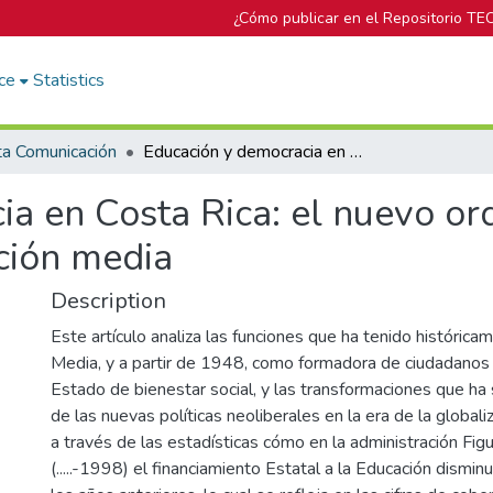
¿Cómo publicar en el Repositorio TE
ce
Statistics
ta Comunicación
Educación y democracia en Costa Rica: el nuevo orden político-económico y la educación media
a en Costa Rica: el nuevo ord
ción media
Description
Este artículo analiza las funciones que ha tenido histórica
Media, y a partir de 1948, como formadora de ciudadanos 
Estado de bienestar social, y las transformaciones que ha s
de las nuevas políticas neoliberales en la era de la global
a través de las estadísticas cómo en la administración Fi
(.....-1998) el financiamiento Estatal a la Educación dismin