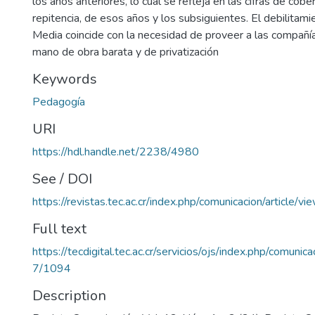
los años anteriores, lo cual se refleja en las cifras de cobe
repitencia, de esos años y los subsiguientes. El debilitam
Media coincide con la necesidad de proveer a las compañí
mano de obra barata y de privatización
Keywords
Pedagogía
URI
https://hdl.handle.net/2238/4980
See / DOI
https://revistas.tec.ac.cr/index.php/comunicacion/article/v
Full text
https://tecdigital.tec.ac.cr/servicios/ojs/index.php/comunic
7/1094
Description