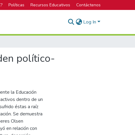
C?
Políticas
Recursos Educativos
Contáctenos
Log In
en político-
mente la Educación
activos dentro de un
ufrido éstas a raíz
ización. Se demuestra
gueres Olsen
uyó en relación con