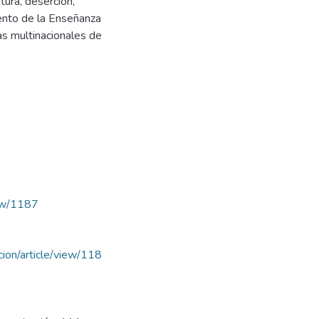
rtura, deserción,
iento de la Enseñanza
as multinacionales de
iew/1187
acion/article/view/118