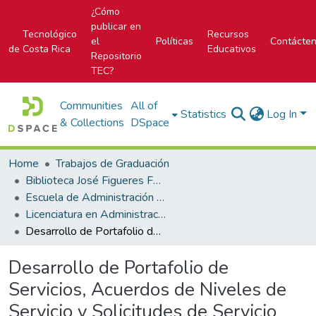
¿Cómo
publicar en
Tecnológico
Recursos
el
Políticas
Contácte
de Costa Rica
Educativos
Repositorio
TEC?
Communities
All of
Statistics
Log In
& Collections
DSpace
Home
Trabajos de Graduación
Biblioteca José Figueres Ferrer
Escuela de Administración de Tecnologías de Información (antes era Área Académica de Administración de Tecnologías de Información)
Licenciatura en Administración de Tecnología de Información
Desarrollo de Portafolio de Servicios, Acuerdos de Niveles de Servicio y Solicitudes de Servicio basado en ITIL V2011 Caso: ICODER
Desarrollo de Portafolio de
Servicios, Acuerdos de Niveles de
Servicio y Solicitudes de Servicio