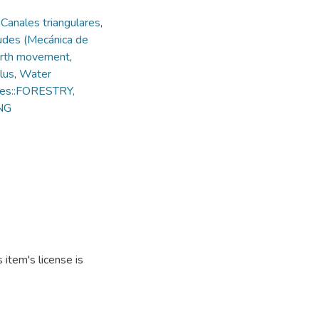
,
Canales triangulares
,
udes (Mecánica de
rth movement
,
lus
,
Water
ies::FORESTRY,
NG
item's license is