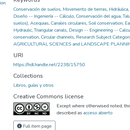
on.
Conservación de suelos
,
Movimiento de tierras
,
Hidráulica
Diseño -- Ingeniería -- Cálculo
,
Conservación del agua
,
Tal
suelos)
,
Acequias
,
Canales circulares
,
Soil conservation
,
Ea
Hydraulic
,
Triangular canals
,
Design -- Engineering -- Calcu
conservation
,
Circular channels
,
Research Subject Categor
AGRICULTURAL SCIENCES and LANDSCAPE PLANNI
URI
https://hdl.handle.net/2238/15750
Collections
Libros, guías y otros
Creative Commons license
Except where otherwised noted, this 
described as
acceso abierto
Full item page