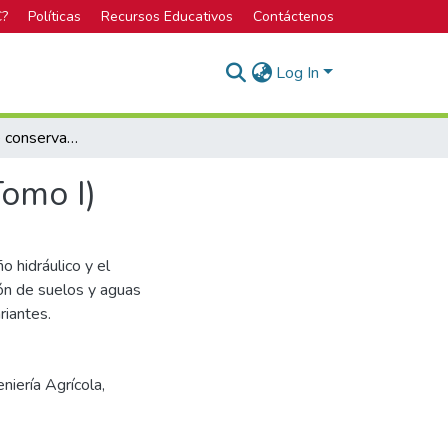
C?
Políticas
Recursos Educativos
Contáctenos
Log In
Fundamentos de conservación de suelos y aguas (Tomo I)
omo I)
o hidráulico y el
ión de suelos y aguas
riantes.
niería Agrícola,