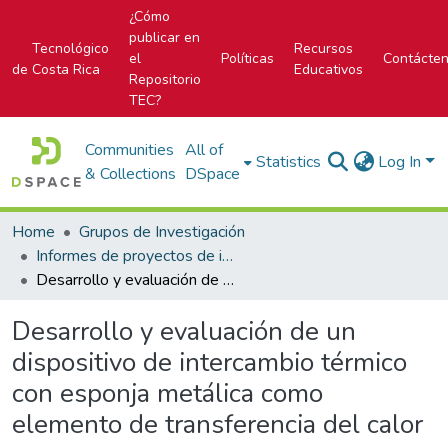
¿Cómo
publicar en
Tecnológico
Recursos
el
Políticas
Contácte
de Costa Rica
Educativos
Repositorio
TEC?
Communities
All of
Statistics
Log In
& Collections
DSpace
Home
Grupos de Investigación
Informes de proyectos de investigación
Desarrollo y evaluación de un dispositivo de intercambio térmico con esponja metálica como elemento de transferencia del calor
Desarrollo y evaluación de un
dispositivo de intercambio térmico
con esponja metálica como
elemento de transferencia del calor