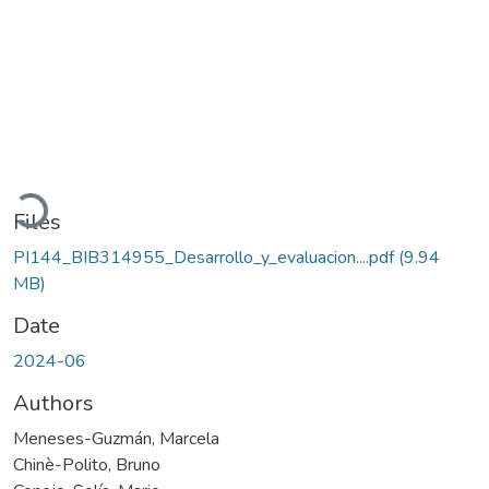
Loading...
Files
PI144_BIB314955_Desarrollo_y_evaluacion....pdf
(9.94
MB)
Date
2024-06
Authors
Meneses-Guzmán, Marcela
Chinè-Polito, Bruno