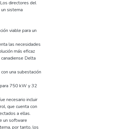
 Los directores del
e un sistema
ción viable para un
.
enta las necesidades
olución más eficaz
a canadiense Delta
a con una subestación
d para 750 kW y 32
fue necesario incluir
rol, que cuenta con
ctados a ellas.
de un software
tema, por tanto, los