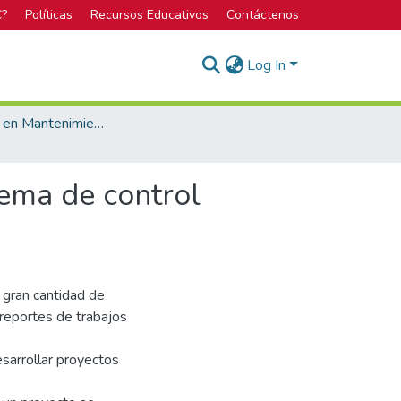
C?
Políticas
Recursos Educativos
Contáctenos
Log In
Licenciatura en Mantenimiento Industrial
tema de control
 gran cantidad de
 reportes de trabajos
esarrollar proyectos