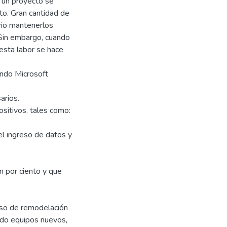
o un proyecto se
to. Gran cantidad de
rio mantenerlos
 Sin embargo, cuando
esta labor se hace
ando Microsoft
arios.
sitivos, tales como:
el ingreso de datos y
n por ciento y que
eso de remodelación
irido equipos nuevos,