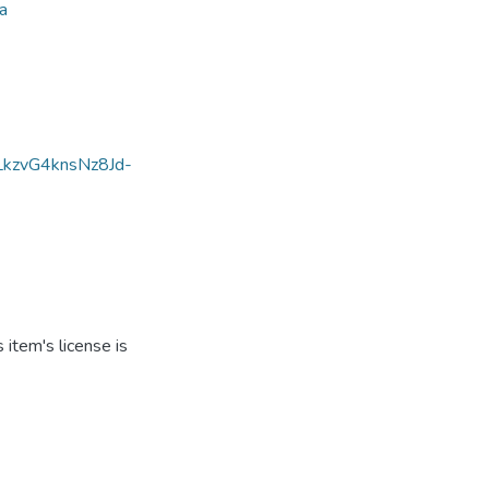
ia
PLkzvG4knsNz8Jd-
item's license is