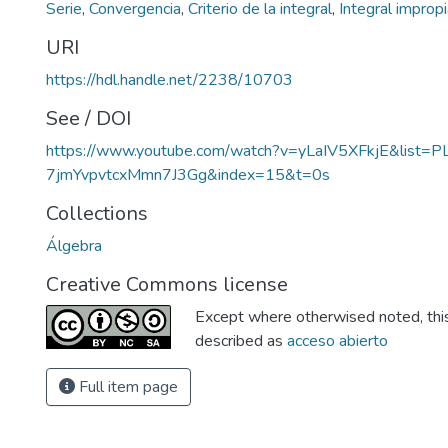
Serie
,
Convergencia
,
Criterio de la integral
,
Integral improp
URI
https://hdl.handle.net/2238/10703
See / DOI
https://www.youtube.com/watch?v=yLaIV5XFkjE&list=
7jmYvpvtcxMmn7J3Gg&index=15&t=0s
Collections
Álgebra
Creative Commons license
Except where otherwised noted, this 
described as
acceso abierto
Full item page