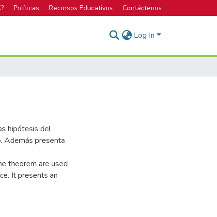
C?
Políticas
Recursos Educativos
Contáctenos
Log In
las hipótesis del
no. Además presenta
 the theorem are used
ce. It presents an