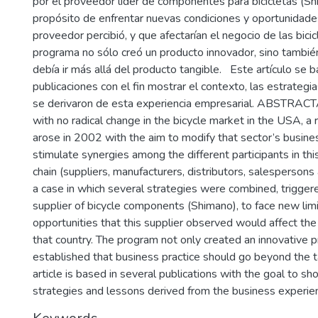
por el proveedor líder de componentes para bicicletas (Sh
propósito de enfrentar nuevas condiciones y oportunidad
proveedor percibió, y que afectarían el negocio de las bicic
programa no sólo creó un producto innovador, sino tambi
debía ir más allá del producto tangible. Este artículo se b
publicaciones con el fin mostrar el contexto, las estrategi
se derivaron de esta experiencia empresarial. ABSTRAC
with no radical change in the bicycle market in the USA, a
arose in 2002 with the aim to modify that sector’s busines
stimulate synergies among the different participants in thi
chain (suppliers, manufacturers, distributors, salespersons 
a case in which several strategies were combined, trigger
supplier of bicycle components (Shimano), to face new lim
opportunities that this supplier observed would affect the 
that country. The program not only created an innovative p
established that business practice should go beyond the t
article is based in several publications with the goal to s
strategies and lessons derived from the business experie