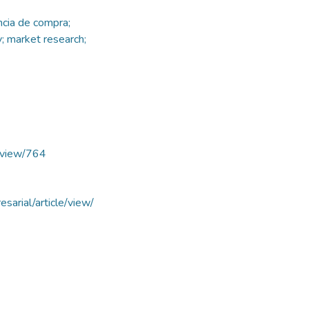
ncia de compra;
y; market research;
e/view/764
esarial/article/view/