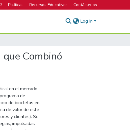
C?
Políticas
Recursos Educativos
Contáctenos
Log In
n que Combinó
ical en el mercado
n programa de
ocio de bicicletas en
ena de valor de este
ores y clientes). Se
tegias, impulsadas