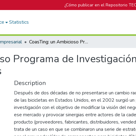
¿Cómo publicar en el Repositorio TE
ce
Statistics
mpresarial
CoasTing: un Ambicioso Programa de Investigación que Combinó Diferentes Estrategias
so Programa de Investigació
s
Description
Después de dos décadas de no presentarse un cambio rad
de las bicicletas en Estados Unidos, en el 2002 surgió u
investigación con el objetivo de modificar la visión del neg
ese mercado y provocar sinergias entre actores de la cad
producto (proveedores, fabricantes, distribuidores, vended
trata de un caso en que se combinaron una serie de estra