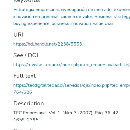
Keywords
Estrategia empresarial; investigación de mercado; experie
innovación empresarial; cadena de valor; Business strateg
buying experience; business innovation; value chain
URI
https://hdl.handle.net/2238/5553
See / DOI
https://revistas.tec.ac.cr/index.php/tec_empresarial/articl
Full text
https://tecdigital.tec.ac.cr/servicios/ojs/index.php/tec_empr
764/686
Description
TEC Empresarial; Vol. 1, Núm. 3 (2007); Pág. 36-42
1659-2395