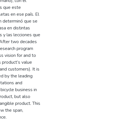
imano), con el
es que este
letas en ese país. El
én determinó que se
asa en distintas
as y las lecciones que
TAfter two decades
 research program
s vision for and to
s product’s value
and customers). It is
ed by the leading
itations and
bicycle business in
roduct, but also
angible product. This
how the span,
nce.