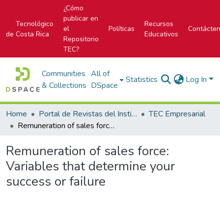
¿Cómo
publicar en
Tecnológico
Recursos
el
Políticas
Contácte
de Costa Rica
Educativos
Repositorio
TEC?
Communities
All of
Statistics
Log In
& Collections
DSpace
Home
Portal de Revistas del Instituto Tecnológico de Costa Rica
TEC Empresarial
Remuneration of sales force: Variables that determine your success or failure
Remuneration of sales force:
Variables that determine your
success or failure