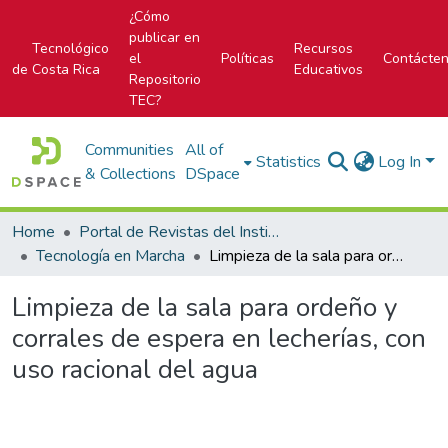
¿Cómo
publicar en
Tecnológico
Recursos
el
Políticas
Contácte
de Costa Rica
Educativos
Repositorio
TEC?
Communities
All of
Statistics
Log In
& Collections
DSpace
Home
Portal de Revistas del Instituto Tecnológico de Costa Rica
Tecnología en Marcha
Limpieza de la sala para ordeño y corrales de espera en lecherías, con uso racional del agua
Limpieza de la sala para ordeño y
corrales de espera en lecherías, con
uso racional del agua