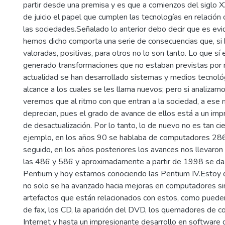
partir desde una premisa y es que a comienzos del siglo X
de juicio el papel que cumplen las tecnologías en relación 
las sociedades.Señalado lo anterior debo decir que es ev
hemos dicho comporta una serie de consecuencias que, si
valoradas, positivas, para otros no lo son tanto. Lo que sí 
generado transformaciones que no estaban previstas por n
actualidad se han desarrollado sistemas y medios tecnoló
alcance a los cuales se les llama nuevos; pero si analizamo
veremos que al ritmo con que entran a la sociedad, a ese
deprecian, pues el grado de avance de ellos está a un im
de desactualización. Por lo tanto, lo de nuevo no es tan ci
ejemplo, en los años 90 se hablaba de computadores 286
seguido, en los años posteriores los avances nos llevaro
las 486 y 586 y aproximadamente a partir de 1998 se da l
Pentium y hoy estamos conociendo las Pentium IV.Estoy 
no solo se ha avanzado hacia mejoras en computadores s
artefactos que están relacionados con estos, como puede
de fax, los CD, la aparición del DVD, los quemadores de c
Internet y hasta un impresionante desarrollo en software 