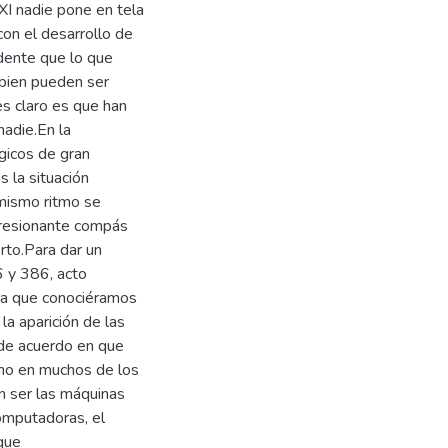
XI nadie pone en tela
con el desarrollo de
idente que lo que
 bien pueden ser
es claro es que han
adie.En la
gicos de gran
s la situación
 mismo ritmo se
presionante compás
erto.Para dar un
 y 386, acto
n a que conociéramos
a aparición de las
de acuerdo en que
ino en muchos de los
n ser las máquinas
omputadoras, el
que