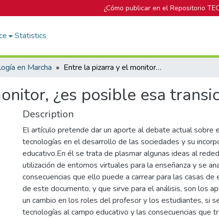
¿Cómo publicar en el Repositorio TE
ce
Statistics
logía en Marcha
Entre la pizarra y el monitor, ¿es posible esa transición?
monitor, ¿es posible esa transi
Description
El artículo pretende dar un aporte al debate actual sobre e
tecnologías en el desarrollo de las sociedades y su incor
educativo.En él se trata de plasmar algunas ideas al rede
utilización de entornos virtuales para la enseñanza y se ana
consecuencias que ello puede a carrear para las casas de
de este documento, y que sirve para el análisis, son los 
un cambio en los roles del profesor y los estudiantes, si s
tecnologías al campo educativo y las consecuencias que t