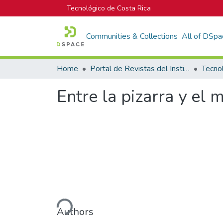
Tecnológico de Costa Rica
Communities & Collections
All of DSpa
Home
Portal de Revistas del Instituto Tecnológico de Costa Rica
Tecno
Entre la pizarra y el 
Loading...
Authors