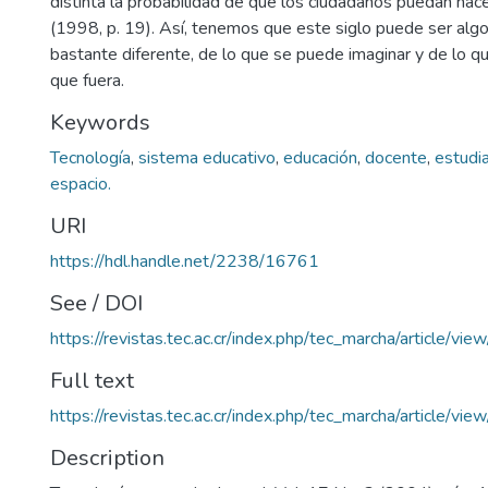
distinta la probabilidad de que los ciudadanos puedan hace
(1998, p. 19). Así, tenemos que este siglo puede ser algo,
bastante diferente, de lo que se puede imaginar y de lo qu
que fuera.
Keywords
Tecnología
,
sistema educativo
,
educación
,
docente
,
estudi
espacio.
URI
https://hdl.handle.net/2238/16761
See / DOI
https://revistas.tec.ac.cr/index.php/tec_marcha/article/vi
Full text
https://revistas.tec.ac.cr/index.php/tec_marcha/article/v
Description