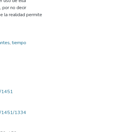
r uso de ella”
 por no decir
e la realidad permite
antes
,
tiempo
ew/1451
iew/1451/1334