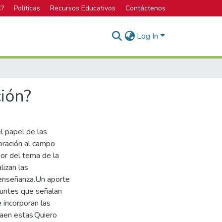
C?
Políticas
Recursos Educativos
Contáctenos
Log In
ción?
l papel de las
poración al campo
dor del tema de la
lizan las
 enseñanza.Un aporte
apuntes que señalan
e incorporan las
raen estas.Quiero