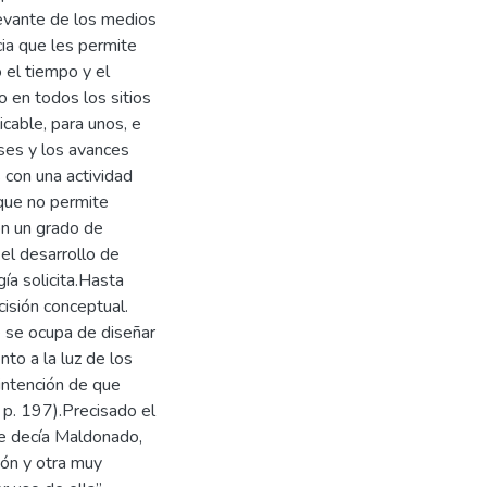
levante de los medios
ia que les permite
 el tiempo y el
o en todos los sitios
icable, para unos, e
íses y los avances
con una actividad
e que no permite
on un grado de
 el desarrollo de
ía solicita.Hasta
isión conceptual.
 se ocupa de diseñar
nto a la luz de los
 intención de que
p. 197).Precisado el
ue decía Maldonado,
ción y otra muy