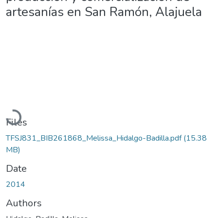
artesanías en San Ramón, Alajuela
Loading...
Files
TFSJ831_BIB261868_Melissa_Hidalgo-Badilla.pdf
(15.38
MB)
Date
2014
Authors