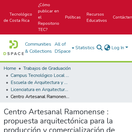
¿Cómo
publicar en
Tecnológico
Recursos
el
Políticas
Contácte
de Costa Rica
Educativos
Repositorio
TEC?
Communities
All of
Statistics
Log In
& Collections
DSpace
Home
Trabajos de Graduación
Campus Tecnológico Local San José
Escuela de Arquitectura y Urbanismo
Licenciatura en Arquitectura y Urbanismo
Centro Artesanal Ramonense : propuesta arquitectónica para la producción y comercialización de artesanías en San Ramón, Alajuela
Centro Artesanal Ramonense :
propuesta arquitectónica para la
producción y comercialización de