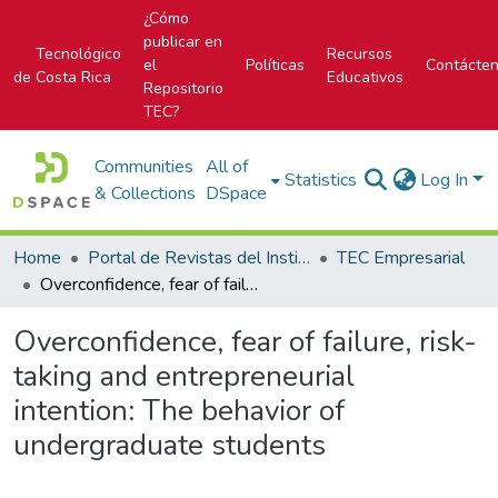
¿Cómo
publicar en
Tecnológico
Recursos
el
Políticas
Contácte
de Costa Rica
Educativos
Repositorio
TEC?
Communities
All of
Statistics
Log In
& Collections
DSpace
Home
Portal de Revistas del Instituto Tecnológico de Costa Rica
TEC Empresarial
Overconfidence, fear of failure, risk-taking and entrepreneurial intention: The behavior of undergraduate students
Overconfidence, fear of failure, risk-
taking and entrepreneurial
intention: The behavior of
undergraduate students