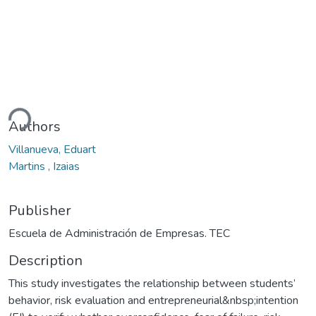
ding...
Authors
Villanueva, Eduart
Martins , Izaias
Publisher
Escuela de Administración de Empresas. TEC
Description
This study investigates the relationship between students’
behavior, risk evaluation and entrepreneurial&nbsp;intention