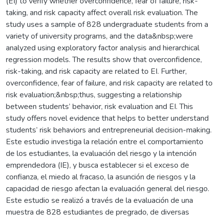
(EI) to verify whether overconfidence, fear of failure, risk-
taking, and risk capacity affect overall risk evaluation. The
study uses a sample of 828 undergraduate students from a
variety of university programs, and the data&nbsp;were
analyzed using exploratory factor analysis and hierarchical
regression models. The results show that overconfidence,
risk-taking, and risk capacity are related to EI. Further,
overconfidence, fear of failure, and risk capacity are related to
risk evaluation;&nbsp;thus, suggesting a relationship
between students’ behavior, risk evaluation and EI. This
study offers novel evidence that helps to better understand
students’ risk behaviors and entrepreneurial decision-making.
Este estudio investiga la relación entre el comportamiento
de los estudiantes, la evaluación del riesgo y la intención
emprendedora (IE), y busca establecer si el exceso de
confianza, el miedo al fracaso, la asunción de riesgos y la
capacidad de riesgo afectan la evaluación general del riesgo.
Este estudio se realizó a través de la evaluación de una
muestra de 828 estudiantes de pregrado, de diversas