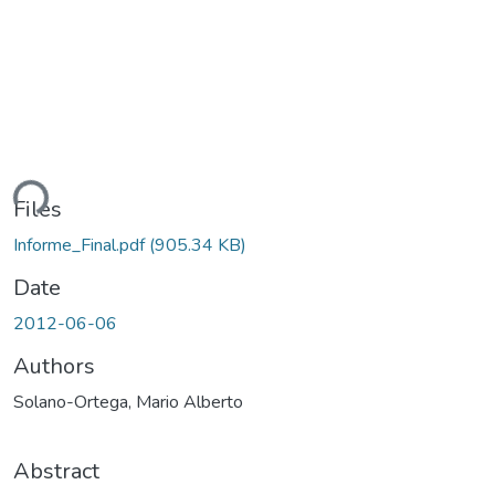
ding...
Files
Informe_Final.pdf
(905.34 KB)
Date
2012-06-06
Authors
Solano-Ortega, Mario Alberto
Abstract