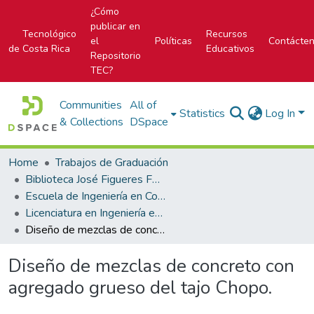
¿Cómo
publicar en
Tecnológico
Recursos
el
Políticas
Contácte
de Costa Rica
Educativos
Repositorio
TEC?
Communities
All of
Statistics
Log In
& Collections
DSpace
Home
Trabajos de Graduación
Biblioteca José Figueres Ferrer
Escuela de Ingeniería en Construcción
Licenciatura en Ingeniería en Construcción
Diseño de mezclas de concreto con agregado grueso del tajo Chopo.
Diseño de mezclas de concreto con
agregado grueso del tajo Chopo.