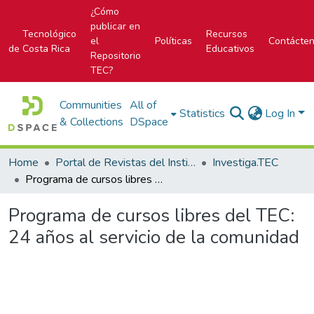
¿Cómo
publicar en
Tecnológico
Recursos
el
Políticas
Contácte
de Costa Rica
Educativos
Repositorio
TEC?
Communities
All of
Statistics
Log In
& Collections
DSpace
Home
Portal de Revistas del Instituto Tecnológico de Costa Rica
Investiga.TEC
Programa de cursos libres del TEC: 24 años al servicio de la comunidad
Programa de cursos libres del TEC:
24 años al servicio de la comunidad