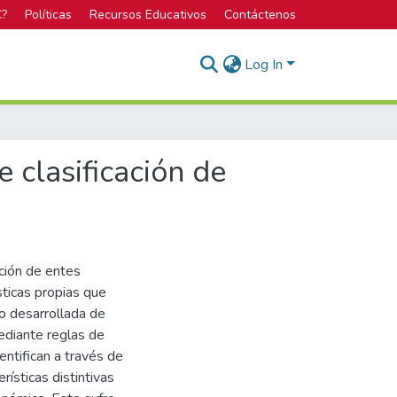
C?
Políticas
Recursos Educativos
Contáctenos
Log In
 clasificación de
ción de entes
sticas propias que
do desarrollada de
diante reglas de
entifican a través de
rísticas distintivas