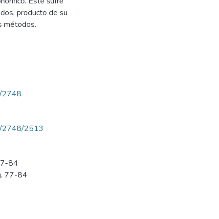
nómico. Este sufre
ados, producto de su
os métodos.
ew/2748
iew/2748/2513
 77-84
g. 77-84