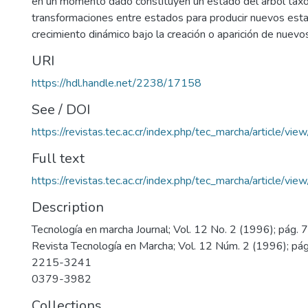
en un momento dado constituyen un estado del árbol taxo
transformaciones entre estados para producir nuevos est
crecimiento dinámico bajo la creación o aparición de nuev
URI
https://hdl.handle.net/2238/17158
See / DOI
https://revistas.tec.ac.cr/index.php/tec_marcha/article/vi
Full text
https://revistas.tec.ac.cr/index.php/tec_marcha/article/v
Description
Tecnología en marcha Journal; Vol. 12 No. 2 (1996); pág.
Revista Tecnología en Marcha; Vol. 12 Núm. 2 (1996); pá
2215-3241
0379-3982
Collections