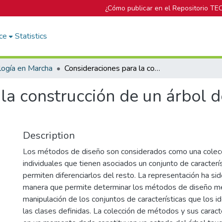
¿Cómo publicar en el Repositorio TE
ce
Statistics
logía en Marcha
Consideraciones para la construcción de un árbol de clasificación de métodos de diseño.
la construcción de un árbol de
Description
Los métodos de diseño son considerados como una colec
individuales que tienen asociados un conjunto de caracterí
permiten diferenciarlos del resto. La representación ha si
manera que permite determinar los métodos de diseño me
manipulación de los conjuntos de características que los id
las clases definidas. La colección de métodos y sus caracte