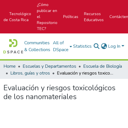
¿Cómo
publicar en
Tecnológico
Recursos
el
Políticas
Contácte
de Costa Rica
Educativos
Repositorio
TEC?
Communities
All of
Statistics
Log In
& Collections
DSpace
Home
Escuelas y Departamentos
Escuela de Biología
Libros, guías y otros
Evaluación y riesgos toxicológicos de los nanomateriales
Evaluación y riesgos toxicológicos
de los nanomateriales