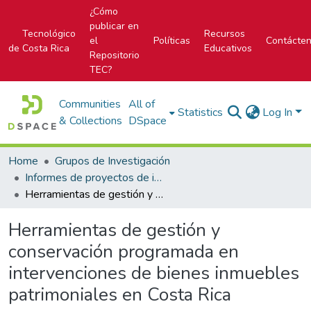
¿Cómo
publicar en
Tecnológico
Recursos
el
Políticas
Contácte
de Costa Rica
Educativos
Repositorio
TEC?
Communities
All of
Statistics
Log In
& Collections
DSpace
Home
Grupos de Investigación
Informes de proyectos de investigación
Herramientas de gestión y conservación programada en intervenciones de bienes inmuebles patrimoniales en Costa Rica
Herramientas de gestión y
conservación programada en
intervenciones de bienes inmuebles
patrimoniales en Costa Rica