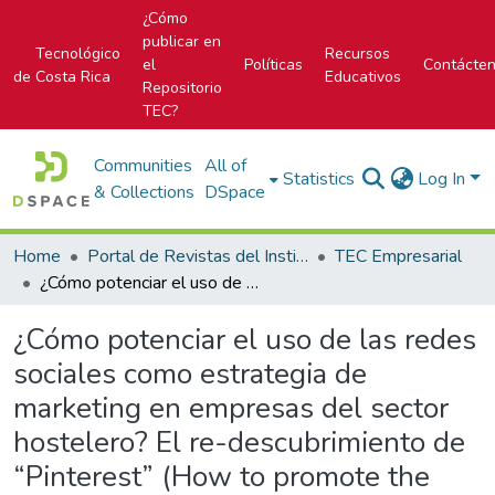
¿Cómo
publicar en
Tecnológico
Recursos
el
Políticas
Contácte
de Costa Rica
Educativos
Repositorio
TEC?
Communities
All of
Statistics
Log In
& Collections
DSpace
Home
Portal de Revistas del Instituto Tecnológico de Costa Rica
TEC Empresarial
¿Cómo potenciar el uso de las redes sociales como estrategia de marketing en empresas del sector hostelero? El re-descubrimiento de “Pinterest” (How to promote the use of social networks as a marketing strategy in companies in the hospitality industry)
¿Cómo potenciar el uso de las redes
sociales como estrategia de
marketing en empresas del sector
hostelero? El re-descubrimiento de
“Pinterest” (How to promote the