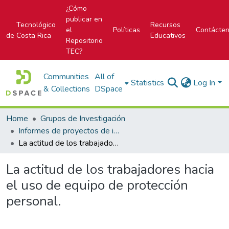
¿Cómo
publicar en
Tecnológico
Recursos
el
Políticas
Contácte
de Costa Rica
Educativos
Repositorio
TEC?
Communities
All of
Statistics
Log In
& Collections
DSpace
Home
Grupos de Investigación
Informes de proyectos de investigación
La actitud de los trabajadores hacia el uso de equipo de protección personal.
La actitud de los trabajadores hacia
el uso de equipo de protección
personal.