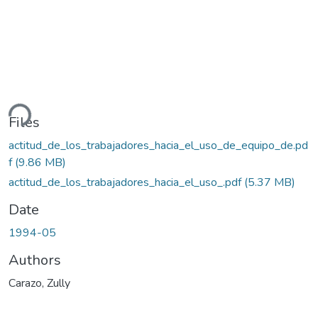
ding...
Files
actitud_de_los_trabajadores_hacia_el_uso_de_equipo_de.pd
f
(9.86 MB)
actitud_de_los_trabajadores_hacia_el_uso_.pdf
(5.37 MB)
Date
1994-05
Authors
Carazo, Zully