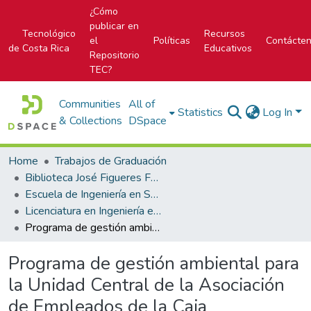
¿Cómo
publicar en
Tecnológico
Recursos
el
Políticas
Contácte
de Costa Rica
Educativos
Repositorio
TEC?
Communities
All of
Statistics
Log In
& Collections
DSpace
Home
Trabajos de Graduación
Biblioteca José Figueres Ferrer
Escuela de Ingeniería en Seguridad Laboral e Higiene Ambiental
Licenciatura en Ingeniería en Seguridad Laboral e Higiene Ambiental
Programa de gestión ambiental para la Unidad Central de la Asociación de Empleados de la Caja Costarricense del Seguro Social basado en la normativa nacional vigente
Programa de gestión ambiental para
la Unidad Central de la Asociación
de Empleados de la Caja