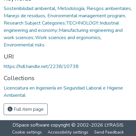
Sostenibilidad ambiental
,
Metodología
,
Riesgos ambientales
,
Manejo de residuos
,
Environmental management program
,
Research Subject Categories::TECHNOLOGY::Industrial
engineering and economy::Manufacturing engineering and
work sciences::Work sciences and ergonomics
,
Environmental risks
URI
https://hdl.handle.net/2238/10738
Collections
Licenciatura en Ingeniería en Seguridad Laboral e Higiene
Ambiental
Full item page
DSpace software
copyright © 2002-2026
LYRASIS
Cookie settings
Accessibility settings
Send Feedback