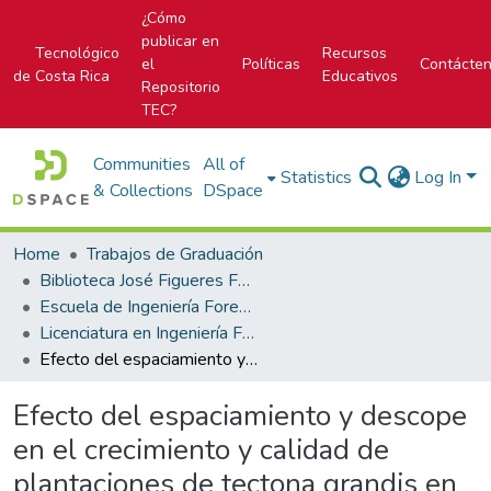
¿Cómo
publicar en
Tecnológico
Recursos
el
Políticas
Contácte
de Costa Rica
Educativos
Repositorio
TEC?
Communities
All of
Statistics
Log In
& Collections
DSpace
Home
Trabajos de Graduación
Biblioteca José Figueres Ferrer
Escuela de Ingeniería Forestal
Licenciatura en Ingeniería Forestal
Efecto del espaciamiento y descope en el crecimiento y calidad de plantaciones de tectona grandis en la zona sur de Costa Rica.
Efecto del espaciamiento y descope
en el crecimiento y calidad de
plantaciones de tectona grandis en